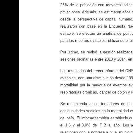
25% de la población con mayores índic
privaciones. Además, se estimaron años de
desde la perspectiva de capital humano. 
realizaron con base en la Encuesta Na
evitable, se efectuó un análisis de polít
para las muertes evitables, utilizando el en
Por último, se revisó la gestión realiza
sesiones ordinarias entre 2013 y 2014, en
Los resultados del tercer informe del O
evitables, con una disminución desde 199
mortalidad por la mayoría de eventos e
respiratorias crónicas, cáncer de colon y 
Se recomienda a los tomadores de deci
desigualdades sociales en la mortalidad ev
del país. El informe también estableció q
el 1,6 y el 3,0% del PIB al año. Los an
relacionan con la pobreza a nivel municipa