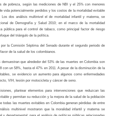
es de pobreza, según las mediciones de NBI y el 25% con menores
 vida potencialmente perdidos y los costos de la mortalidad evitable
Los dos análisis multinivel el de mortalidad infantil y materna, se
cional de Demografía y Salud 2010; en el marco de la mortalidad
ica pública para el control de tabaco, como principal factor de riesgo
foque del triángulo de la política.
da por la Comisión Séptima del Senado durante el segundo periodo de
 favor de la salud de los colombianos.
NS demuestran que alrededor del 53% de las muertes en Colombia son
8 con un 58%, hasta el 47% en 2011. A pesar de la disminución de la
vitables, se evidencio un aumento para algunos como enfermedades
recto, VIH, lesión por motocicleta y cáncer de seno.
siones, plantear elementos para intervenciones que reduzcan las
itable y permitan su reducción y la mejora de la salud de la población
ue todas las muertes evitables en Colombia generan pérdidas de entre
álisis multinivel mostraron que la moralidad infantil y materna se
l y departamental; para el análisis de políticas públicas relacionadas