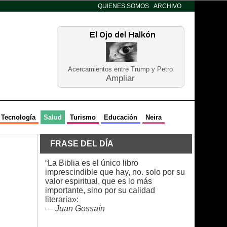
QUIENES SOMOS
ARCHIVO
Acercamientos entre Trump y Petro
Ampliar
Tecnología
Salud
Turismo
Educación
Neira
FRASE DEL DÍA
“La Biblia es el único libro
imprescindible que hay, no. solo por su
valor espiritual, que es lo más
importante, sino por su calidad
literaria»:
—
Juan Gossaín