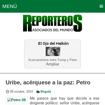
MENÚ
Portada
Política
Opinión
Bogotá
Internacionales
Planeta Tierra
Deportes
Económicas
Regiones
Judiciales
Tecnología
Salud
Turismo
Educación
Neira
Acercamientos entre Trump y Petro
Ampliar
Uribe, acérquese a la paz: Petro
09 octubre, 2014
Bogotá
Me parece que hay que decirle a ese
dirigente político: señor Uribe, acérquese