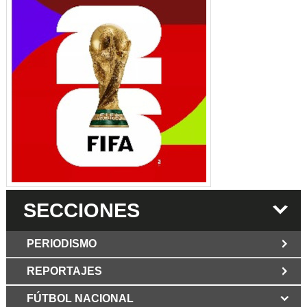
SECCIONES
PERIODISMO
REPORTAJES
JUN 6 2026
Los Periodist@s
El silencio del poder. Hay otro mártir de la
FÚTBOL NACIONAL
MAR 6 2026