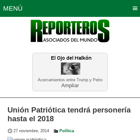
MENÚ
Portada
Política
Opinión
Bogotá
Internacionales
Planeta Tierra
Deportes
Económicas
Regiones
Judiciales
Tecnología
Salud
Turismo
Educación
Neira
Acercamientos entre Trump y Petro
Ampliar
Unión Patriótica tendrá personería
hasta el 2018
27 noviembre, 2014
Política