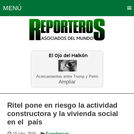
MENÚ
Portada
Política
Opinión
Bogotá
Internacionales
Planeta Tierra
Deportes
Económicas
Regiones
Judiciales
Tecnología
Salud
Turismo
Educación
Neira
Acercamientos entre Trump y Petro
Ampliar
Ritel pone en riesgo la actividad
constructora y la vivienda social
en el país
15 julio, 2015
Económicas