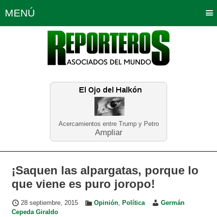
MENÚ
Portada
Política
Opinión
Bogotá
Internacionales
Planeta Tierra
Deportes
Económicas
Regiones
Judiciales
Tecnología
Salud
Turismo
Educación
Neira
Acercamientos entre Trump y Petro
Ampliar
¡Saquen las alpargatas, porque lo
que viene es puro joropo!
28 septiembre, 2015
Opinión
,
Política
Germán
Cepeda Giraldo