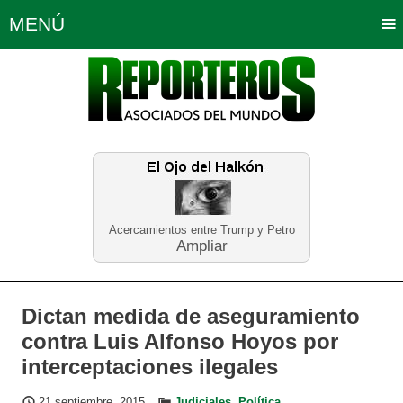
MENÚ
Portada
Política
Opinión
Bogotá
Internacionales
Planeta Tierra
Deportes
Económicas
Regiones
Judiciales
Tecnología
Salud
Turismo
Educación
Neira
Acercamientos entre Trump y Petro
Ampliar
Dictan medida de aseguramiento
contra Luis Alfonso Hoyos por
interceptaciones ilegales
21 septiembre, 2015
Judiciales
,
Política