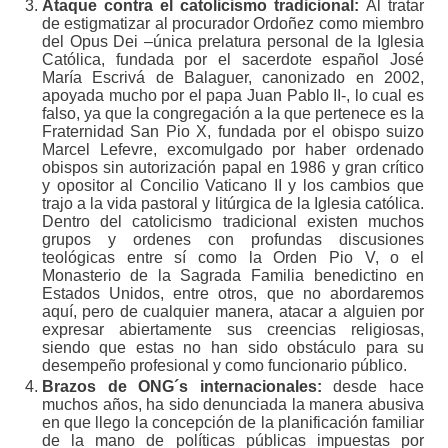
Ataque contra el catolicismo tradicional:
Al tratar
de estigmatizar al procurador Ordoñez como miembro
del Opus Dei –única prelatura personal de la Iglesia
Católica, fundada por el sacerdote español José
María Escrivá de Balaguer, canonizado en 2002,
apoyada mucho por el papa Juan Pablo II-, lo cual es
falso, ya que la congregación a la que pertenece es la
Fraternidad San Pio X, fundada por el obispo suizo
Marcel Lefevre, excomulgado por haber ordenado
obispos sin autorización papal en 1986 y gran crítico
y opositor al Concilio Vaticano II y los cambios que
trajo a la vida pastoral y litúrgica de la Iglesia católica.
Dentro del catolicismo tradicional existen muchos
grupos y ordenes con profundas discusiones
teológicas entre sí como la Orden Pio V, o el
Monasterio de la Sagrada Familia benedictino en
Estados Unidos, entre otros, que no abordaremos
aquí, pero de cualquier manera, atacar a alguien por
expresar abiertamente sus creencias religiosas,
siendo que estas no han sido obstáculo para su
desempeño profesional y como funcionario público.
Brazos de ONG´s internacionales:
desde hace
muchos años, ha sido denunciada la manera abusiva
en que llego la concepción de la planificación familiar
de la mano de políticas públicas impuestas por