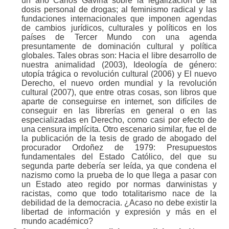
un año Carlos Gaviria sobre la legalización de la
dosis personal de drogas; al feminismo radical y las
fundaciones internacionales que imponen agendas
de cambios jurídicos, culturales y políticos en los
países de Tercer Mundo con una agenda
presuntamente de dominación cultural y política
globales. Tales obras son: Hacia el libre desarrollo de
nuestra animalidad (2003), Ideología de género:
utopía trágica o revolución cultural (2006) y El nuevo
Derecho, el nuevo orden mundial y la revolución
cultural (2007), que entre otras cosas, son libros que
aparte de conseguirse en internet, son difíciles de
conseguir en las librerías en general o en las
especializadas en Derecho, como casi por efecto de
una censura implícita. Otro escenario similar, fue el de
la publicación de la tesis de grado de abogado del
procurador Ordoñez de 1979: Presupuestos
fundamentales del Estado Católico, del que su
segunda parte debería ser leída, ya que condena el
nazismo como la prueba de lo que llega a pasar con
un Estado ateo regido por normas darwinistas y
racistas, como que todo totalitarismo nace de la
debilidad de la democracia. ¿Acaso no debe existir la
libertad de información y expresión y más en el
mundo académico?