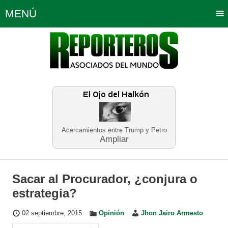
MENÚ
Portada
Política
Opinión
Bogotá
Internacionales
Planeta Tierra
Deportes
Económicas
Regiones
Judiciales
Tecnología
Salud
Turismo
Educación
Neira
Acercamientos entre Trump y Petro
Ampliar
Sacar al Procurador, ¿conjura o
estrategia?
02 septiembre, 2015
Opinión
Jhon Jairo Armesto