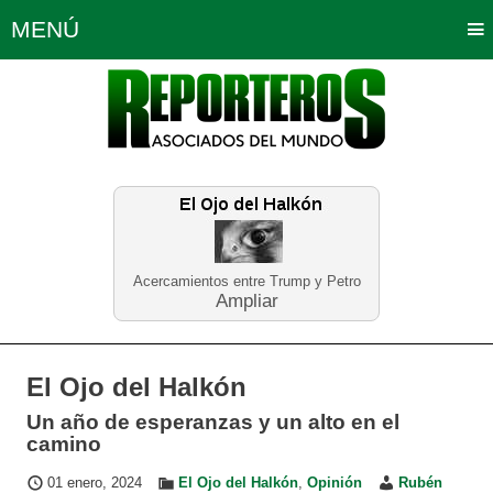
MENÚ
Portada
Política
Opinión
Bogotá
Internacionales
Planeta Tierra
Deportes
Económicas
Regiones
Judiciales
Tecnología
Salud
Turismo
Educación
Neira
Acercamientos entre Trump y Petro
Ampliar
El Ojo del Halkón
Un año de esperanzas y un alto en el
camino
01 enero, 2024
El Ojo del Halkón
,
Opinión
Rubén