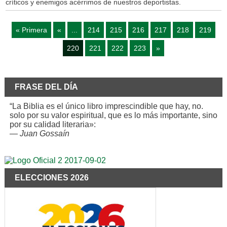
críticos y enemigos acérrimos de nuestros deportistas.
« Primera
«
...
214
215
216
217
218
219
220
221
222
223
»
FRASE DEL DÍA
“La Biblia es el único libro imprescindible que hay, no.
solo por su valor espiritual, que es lo más importante, sino
por su calidad literaria»:
—
Juan Gossaín
ELECCIONES 2026