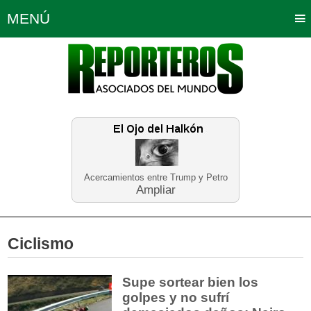
MENÚ
Portada
Política
Opinión
Bogotá
Internacionales
Planeta Tierra
Deportes
Económicas
Regiones
Judiciales
Tecnología
Salud
Turismo
Educación
Neira
Acercamientos entre Trump y Petro
Ampliar
Ciclismo
Supe sortear bien los
golpes y no sufrí