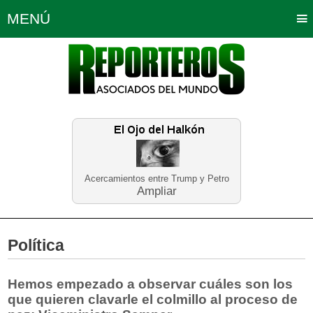
MENÚ
Portada
Política
Opinión
Bogotá
Internacionales
Planeta Tierra
Deportes
Económicas
Regiones
Judiciales
Tecnología
Salud
Turismo
Educación
Neira
Acercamientos entre Trump y Petro
Ampliar
Política
Hemos empezado a observar cuáles son los
que quieren clavarle el colmillo al proceso de