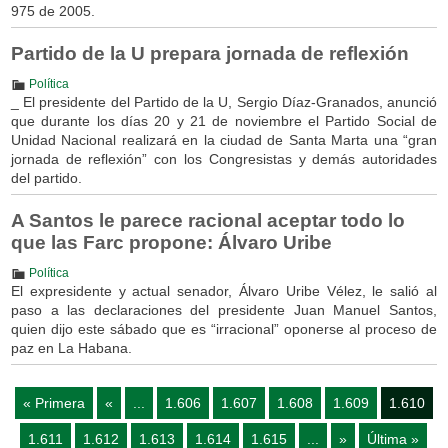
975 de 2005.
Partido de la U prepara jornada de reflexión
Política
_ El presidente del Partido de la U, Sergio Díaz-Granados, anunció
que durante los días 20 y 21 de noviembre el Partido Social de
Unidad Nacional realizará en la ciudad de Santa Marta una “gran
jornada de reflexión” con los Congresistas y demás autoridades
del partido.
A Santos le parece racional aceptar todo lo
que las Farc propone: Álvaro Uribe
Política
El expresidente y actual senador, Álvaro Uribe Vélez, le salió al
paso a las declaraciones del presidente Juan Manuel Santos,
quien dijo este sábado que es “irracional” oponerse al proceso de
paz en La Habana.
« Primera
«
...
1.606
1.607
1.608
1.609
1.610
1.611
1.612
1.613
1.614
1.615
...
»
Última »