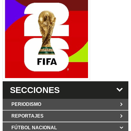
SECCIONES
PERIODISMO
REPORTAJES
JUN 6 2026
Los Periodist@s
El silencio del poder. Hay otro mártir de la
FÚTBOL NACIONAL
MAR 6 2026