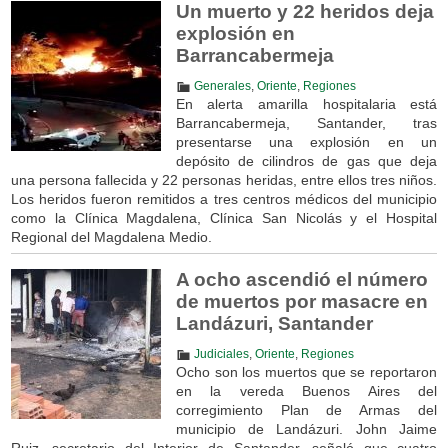
Un muerto y 22 heridos deja
explosión en
Barrancabermeja
Generales
,
Oriente
,
Regiones
En alerta amarilla hospitalaria está
Barrancabermeja, Santander, tras
presentarse una explosión en un
depósito de cilindros de gas que deja
una persona fallecida y 22 personas heridas, entre ellos tres niños.
Los heridos fueron remitidos a tres centros médicos del municipio
como la Clínica Magdalena, Clínica San Nicolás y el Hospital
Regional del Magdalena Medio.
A ocho ascendió el número
de muertos por masacre en
Landázuri, Santander
Judiciales
,
Oriente
,
Regiones
Ocho son los muertos que se reportaron
en la vereda Buenos Aires del
corregimiento Plan de Armas del
municipio de Landázuri. John Jaime
Ruiz, secretario del Interior de Santander, señaló que cuatro