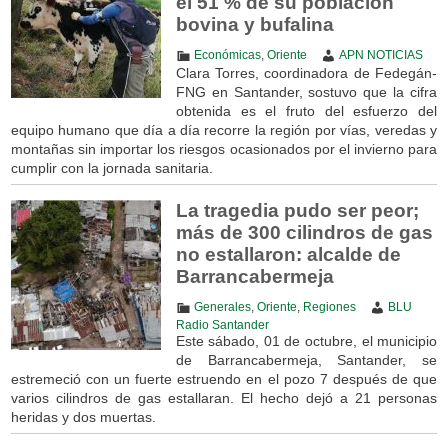
el 51 % de su población
bovina y bufalina
Económicas
,
Oriente
APN NOTICIAS
Clara Torres, coordinadora de Fedegán-
FNG en Santander, sostuvo que la cifra
obtenida es el fruto del esfuerzo del
equipo humano que día a día recorre la región por vías, veredas y
montañas sin importar los riesgos ocasionados por el invierno para
cumplir con la jornada sanitaria.
La tragedia pudo ser peor;
más de 300 cilindros de gas
no estallaron: alcalde de
Barrancabermeja
Generales
,
Oriente
,
Regiones
BLU
Radio Santander
Este sábado, 01 de octubre, el municipio
de Barrancabermeja, Santander, se
estremeció con un fuerte estruendo en el pozo 7 después de que
varios cilindros de gas estallaran. El hecho dejó a 21 personas
heridas y dos muertas.