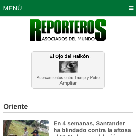
MENÚ
Portada
Política
Opinión
Bogotá
Internacionales
Planeta Tierra
Deportes
Económicas
Regiones
Judiciales
Tecnología
Salud
Turismo
Educación
Neira
Acercamientos entre Trump y Petro
Ampliar
Oriente
En 4 semanas, Santander
ha blindado contra la aftosa