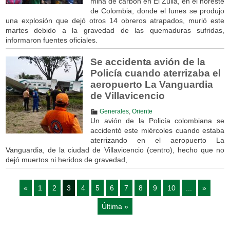
mina de carbón en El Zulia, en el noreste
de Colombia, donde el lunes se produjo
una explosión que dejó otros 14 obreros atrapados, murió este
martes debido a la gravedad de las quemaduras sufridas,
informaron fuentes oficiales.
Se accidenta avión de la
Policía cuando aterrizaba el
aeropuerto La Vanguardia
de Villavicencio
Generales
,
Oriente
Un avión de la Policía colombiana se
accidentó este miércoles cuando estaba
aterrizando en el aeropuerto La
Vanguardia, de la ciudad de Villavicencio (centro), hecho que no
dejó muertos ni heridos de gravedad,
«
1
2
3
4
5
6
7
8
9
10
...
»
Última »