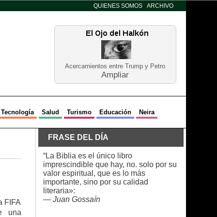
QUIENES SOMOS
ARCHIVO
Acercamientos entre Trump y Petro
Ampliar
Tecnología
Salud
Turismo
Educación
Neira
FRASE DEL DÍA
“La Biblia es el único libro
imprescindible que hay, no. solo por su
valor espiritual, que es lo más
importante, sino por su calidad
literaria»:
—
Juan Gossaín
a FIFA
e una