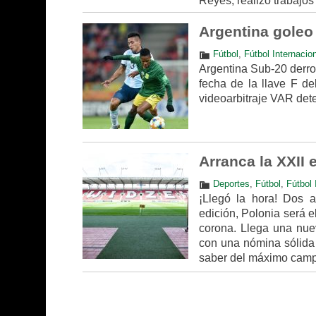
Reyes, realizó trabajos
Argentina goleo
Fútbol
,
Fútbol Internacio
Argentina Sub-20 derrot
fecha de la llave F de
videoarbitraje VAR det
Arranca la XXII 
Deportes
,
Fútbol
,
Fútbol 
¡Llegó la hora! Dos a
edición, Polonia será 
corona. Llega una nue
con una nómina sólida 
saber del máximo camp