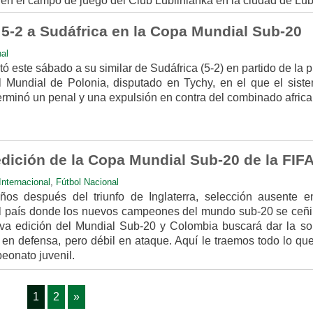
 en el campo de juego del Club Lublinianka en la ciudad de Lub
 5-2 a Sudáfrica en la Copa Mundial Sub-20
nal
ó este sábado a su similar de Sudáfrica (5-2) en partido de la 
l Mundial de Polonia, disputado en Tychy, en el que el sist
erminó un penal y una expulsión en contra del combinado africa
edición de la Copa Mundial Sub-20 de la FIF
Internacional
,
Fútbol Nacional
ños después del triunfo de Inglaterra, selección ausente e
el país donde los nuevos campeones del mundo sub-20 se ceñi
va edición del Mundial Sub-20 y Colombia buscará dar la so
en defensa, pero débil en ataque. Aquí le traemos todo lo qu
eonato juvenil.
1
2
»