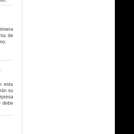
lin.
primera
ema de
no.
A
n esta
rán su
rpresa
e debe