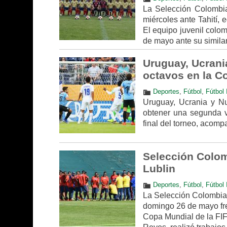
La Selección Colombia
miércoles ante Tahití, 
El equipo juvenil colom
de mayo ante su similar
Uruguay, Ucrani
octavos en la C
Deportes
,
Fútbol
,
Fútbol 
Uruguay, Ucrania y Nu
obtener una segunda vi
final del torneo, acomp
Selección Colom
Lublin
Deportes
,
Fútbol
,
Fútbol 
La Selección Colombia 
domingo 26 de mayo fre
Copa Mundial de la FIFA