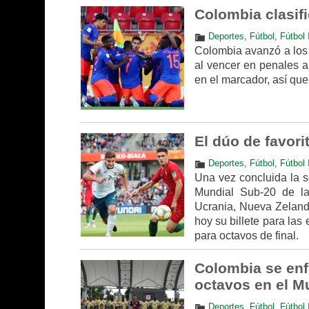
Colombia clasifi
Deportes
,
Fútbol
,
Fútbol 
Colombia avanzó a los 
al vencer en penales a
en el marcador, así que
El dúo de favor
Deportes
,
Fútbol
,
Fútbol 
Una vez concluida la s
Mundial Sub-20 de l
Ucrania, Nueva Zelanda
hoy su billete para las
para octavos de final.
Colombia se enfr
octavos en el M
Deportes
,
Fútbol
,
Fútbol 