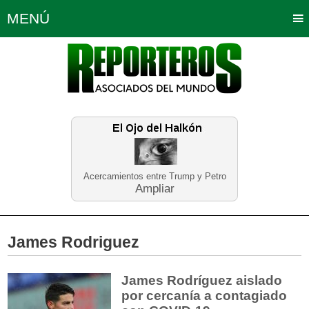
MENÚ
Portada
Política
Opinión
Bogotá
Internacionales
Planeta Tierra
Deportes
Económicas
Regiones
Judiciales
Tecnología
Salud
Turismo
Educación
Neira
Acercamientos entre Trump y Petro
Ampliar
James Rodriguez
James Rodríguez aislado
por cercanía a contagiado