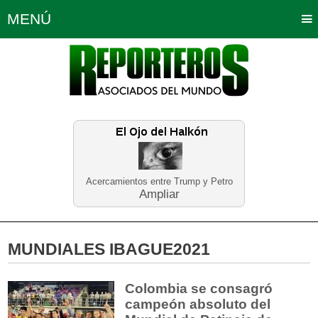
MENÚ
Portada
Política
Opinión
Bogotá
Internacionales
Planeta Tierra
Deportes
Económicas
Regiones
Judiciales
Tecnología
Salud
Turismo
Educación
Neira
Acercamientos entre Trump y Petro
Ampliar
MUNDIALES IBAGUE2021
Colombia se consagró
campeón absoluto del