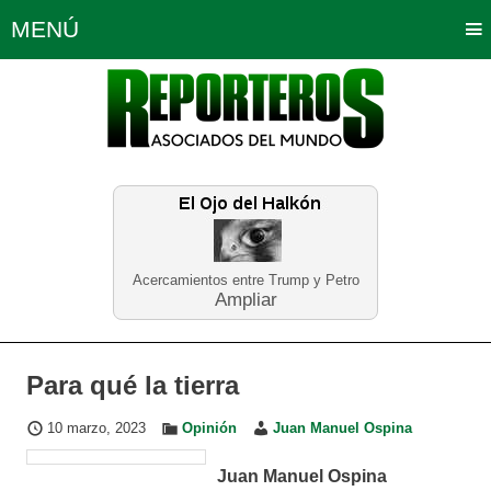
MENÚ
Portada
Política
Opinión
Bogotá
Internacionales
Planeta Tierra
Deportes
Económicas
Regiones
Judiciales
Tecnología
Salud
Turismo
Educación
Neira
Acercamientos entre Trump y Petro
Ampliar
Para qué la tierra
10 marzo, 2023
Opinión
Juan Manuel Ospina
Juan Manuel Ospina