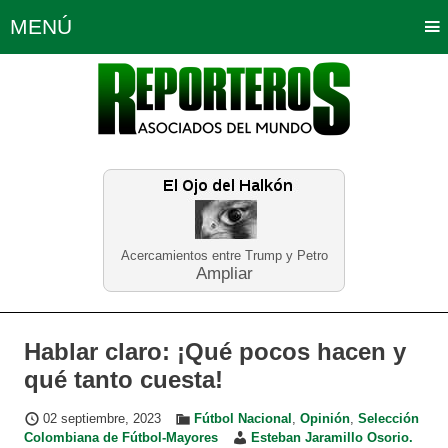
MENÚ
Portada
Política
Opinión
Bogotá
Internacionales
Planeta Tierra
Deportes
Económicas
Regiones
Judiciales
Tecnología
Salud
Turismo
Educación
Neira
Acercamientos entre Trump y Petro
Ampliar
Hablar claro: ¡Qué pocos hacen y
qué tanto cuesta!
02 septiembre, 2023
Fútbol Nacional
,
Opinión
,
Selección
Colombiana de Fútbol-Mayores
Esteban Jaramillo Osorio.