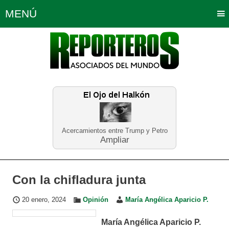
MENÚ
Portada
Política
Opinión
Bogotá
Internacionales
Planeta Tierra
Deportes
Económicas
Regiones
Judiciales
Tecnología
Salud
Turismo
Educación
Neira
Acercamientos entre Trump y Petro
Ampliar
Con la chifladura junta
20 enero, 2024
Opinión
María Angélica Aparicio P.
María Angélica Aparicio P.