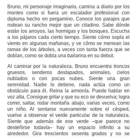
Bruno, mi personaje imaginario, camina a diario por los
montes como si fuera un escalador profesional con
diploma hecho en pergamino. Conoce los parajes que
rodean su rancho mejor que un citadino. Sabe dónde
están los arroyos, las hormigas y los bosques. Escucha
a los pájaros cada cierto tiempo. Siente cómo sopla el
viento en algunas mañanas, y ve cómo se menean las
ramas de los árboles, a veces con tanta fuerza que se
doblan, como se dobla una bailarina en su debut.
Al caminar por la naturaleza, Bruno encuentra troncos
gruesos, senderos destapados, animales, cielos
nublados o con pocas nubes. Siente una gran
serenidad. Nadie lo detiene, nada actúa como un
obstáculo para él. Reina la armonía. Puede hablar en
voz alta. Consigue gritar y que su eco se devuelva; logra
correr, saltar, rodar montaña abajo, varias veces, como
un niño. Al sentarse nuevamente sobre el césped,
vuelve a observar el verde particular de la naturaleza.
Siente que además de ese verde –que parece no
desteñirse todavía– hay un espacio infinito a su
alrededor. Gira trescientos sesenta grados y no se