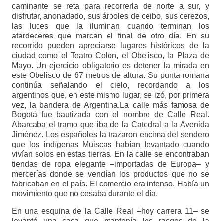
caminante se reta para recorrerla de norte a sur, y
disfrutar, anonadado, sus árboles de ceibo, sus cerezos,
las luces que la iluminan cuando terminan los
atardeceres que marcan el final de otro día. En su
recorrido pueden apreciarse lugares históricos de la
ciudad como el Teatro Colón, el Obelisco, la Plaza de
Mayo. Un ejercicio obligatorio es detener la mirada en
este Obelisco de 67 metros de altura. Su punta romana
continúa señalando el cielo, recordando a los
argentinos que, en este mismo lugar, se izó, por primera
vez, la bandera de Argentina.La calle más famosa de
Bogotá fue bautizada con el nombre de Calle Real.
Abarcaba el tramo que iba de la Catedral a la Avenida
Jiménez. Los españoles la trazaron encima del sendero
que los indígenas Muiscas habían levantado cuando
vivían solos en estas tierras. En la calle se encontraban
tiendas de ropa elegante –importadas de Europa– y
mercerías donde se vendían los productos que no se
fabricaban en el país. El comercio era intenso. Había un
movimiento que no cesaba durante el día.
En una esquina de la Calle Real –hoy carrera 11– se
levantó una casa que mantenía los rasgos de la