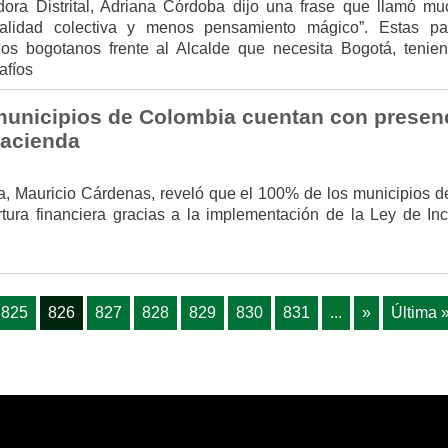
ora Distrital, Adriana Córdoba dijo una frase que llamó mu
nalidad colectiva y menos pensamiento mágico”. Estas pa
los bogotanos frente al Alcalde que necesita Bogotá, tenie
afíos
municipios de Colombia cuentan con presen
Hacienda
a, Mauricio Cárdenas, reveló que el 100% de los municipios de
ura financiera gracias a la implementación de la Ley de Inc
825
826
827
828
829
830
831
...
»
Última 