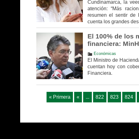
Cundinamarca, la veed
atención: “Más racio
resumen el sentir de 
cuenta los grandes des
El 100% de los 
financiera: Min
Económicas
El Ministro de Haciend
cuentan hoy con cobert
Financiera.
« Primera
«
...
822
823
824