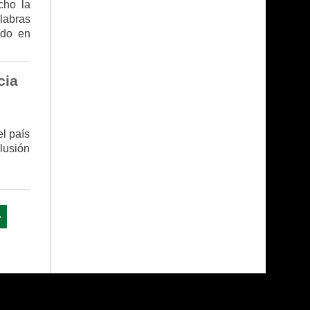
cho la
labras
ndo en
cia
l país
lusión
»