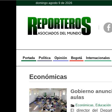
domingo agosto 9 de 2026
Opinión
Política
Deportes
Face
Portada
Política
Opinión
Bogotá
Internacionales
Económicas
Gobierno anunci
aulas
Económicas
,
Educación
El director del Depa