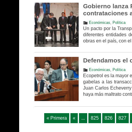
Gobierno lanza P
contrataciones 
Económicas
,
Política
Un pacto por la Transpa
diferentes entidades 
obras en el país, con e
Defendamos el c
Económicas
,
Política
Ecopetrol es la mayor e
gabelas a las transacc
Juan Carlos Echeverry 
haya más maltrato contr
« Primera
«
...
825
826
827