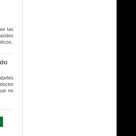
por las
randes
licos.
edo
 darles
doctor
que no
»