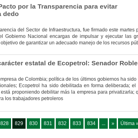
acto por la Transparencia para evitar
a dedo
rencia del Sector de Infraestructura, fue firmado este martes 
del Gobierno Nacional encargas de impulsar y ejecutar las g
l objetivo de garantizar un adecuado manejo de los recursos púb
arácter estatal de Ecopetrol: Senador Robl
mpresa de Colombia; política de los últimos gobiernos ha sido
ionales; Ecopetrol ha sido debilitada en forma deliberada; el 
está proponiendo debilitar más la empresa para privatizarla; 
a los trabajadores petroleros
828
829
830
831
832
833
834
...
»
Última 