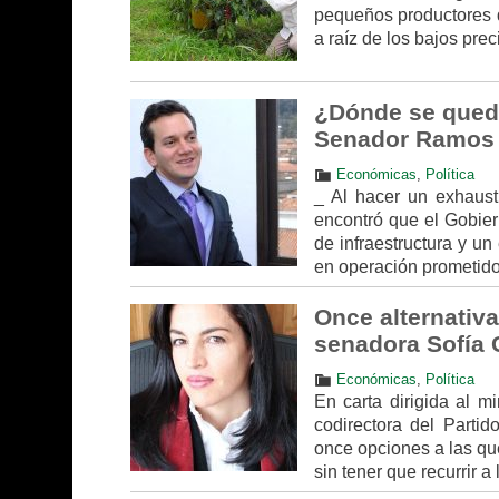
pequeños productores d
a raíz de los bajos pre
¿Dónde se quedó 
Senador Ramos 
Económicas
,
Política
_ Al hacer un exhaust
encontró que el Gobier
de infraestructura y un
en operación prometido
Once alternativa
senadora Sofía 
Económicas
,
Política
En carta dirigida al m
codirectora del Partid
once opciones a las que
sin tener que recurrir a