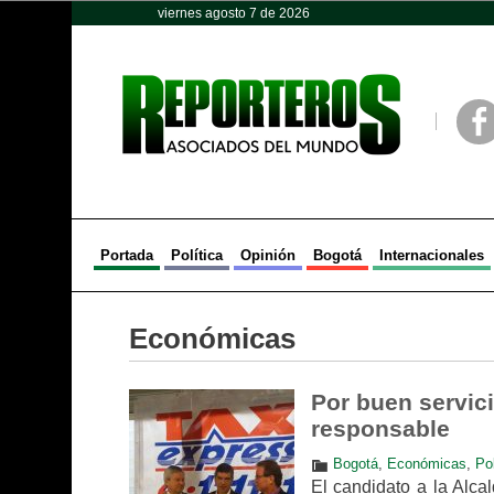
viernes agosto 7 de 2026
Opinión
Política
Deportes
Face
Portada
Política
Opinión
Bogotá
Internacionales
Económicas
Por buen servici
responsable
Bogotá
,
Económicas
,
Pol
El candidato a la Alcal