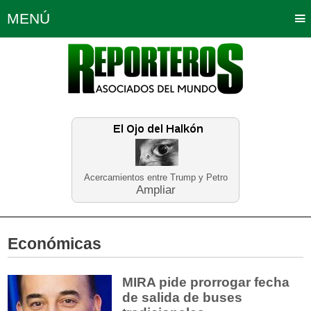
MENÚ
Portada
Política
Opinión
Bogotá
Internacionales
Planeta Tierra
Deportes
Económicas
Regiones
Judiciales
Tecnología
Salud
Turismo
Educación
Neira
Acercamientos entre Trump y Petro
Ampliar
Económicas
MIRA pide prorrogar fecha
de salida de buses