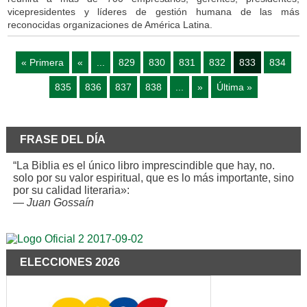
vicepresidentes y líderes de gestión humana de las más
reconocidas organizaciones de América Latina.
« Primera
«
...
829
830
831
832
833
834
835
836
837
838
...
»
Última »
FRASE DEL DÍA
“La Biblia es el único libro imprescindible que hay, no.
solo por su valor espiritual, que es lo más importante, sino
por su calidad literaria»:
—
Juan Gossaín
ELECCIONES 2026