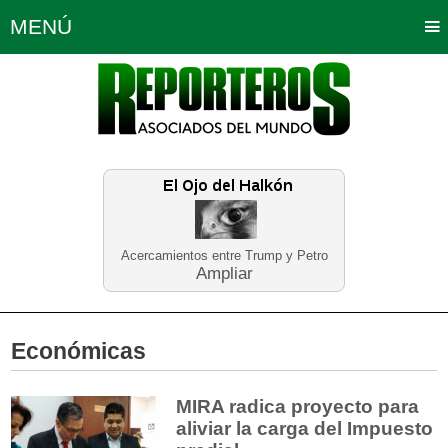
MENÚ
Portada
Política
Opinión
Bogotá
Internacionales
Planeta Tierra
Deportes
Económicas
Regiones
Judiciales
Tecnología
Salud
Turismo
Educación
Neira
Acercamientos entre Trump y Petro
Ampliar
Económicas
MIRA radica proyecto para
aliviar la carga del Impuesto