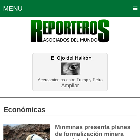
MENÚ
Portada
Política
Opinión
Bogotá
Internacionales
Planeta Tierra
Deportes
Económicas
Regiones
Judiciales
Tecnología
Salud
Turismo
Educación
Neira
Acercamientos entre Trump y Petro
Ampliar
Económicas
Minminas presenta planes
de formalización minera