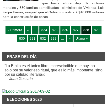
que hasta ahora deja 92 víctimas
mortales y 330 familias damnificadas– el ministro de Vivienda, Luis
Felipe Henao, aseguró que el Gobierno destinará $10.000 millones
para la construcción de casas.
« Primera
«
...
824
825
826
827
828
829
830
831
832
833
...
»
Última »
FRASE DEL DÍA
“La Biblia es el único libro imprescindible que hay, no.
solo por su valor espiritual, que es lo más importante, sino
por su calidad literaria»:
—
Juan Gossaín
ELECCIONES 2026