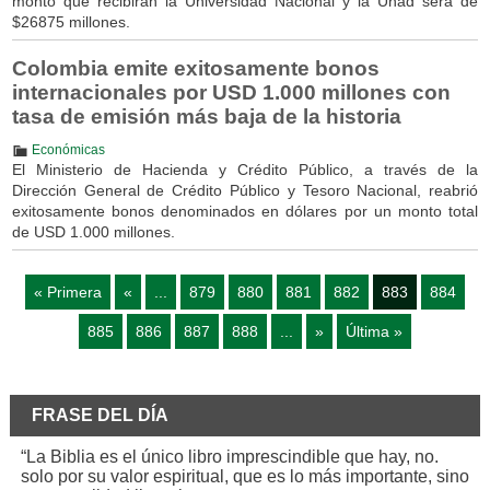
monto que recibirán la Universidad Nacional y la Unad será de
$26875 millones.
Colombia emite exitosamente bonos
internacionales por USD 1.000 millones con
tasa de emisión más baja de la historia
Económicas
El Ministerio de Hacienda y Crédito Público, a través de la
Dirección General de Crédito Público y Tesoro Nacional, reabrió
exitosamente bonos denominados en dólares por un monto total
de USD 1.000 millones.
« Primera
«
...
879
880
881
882
883
884
885
886
887
888
...
»
Última »
FRASE DEL DÍA
“La Biblia es el único libro imprescindible que hay, no.
solo por su valor espiritual, que es lo más importante, sino