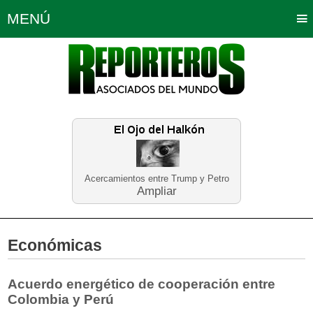
MENÚ
Portada
Política
Opinión
Bogotá
Internacionales
Planeta Tierra
Deportes
Económicas
Regiones
Judiciales
Tecnología
Salud
Turismo
Educación
Neira
Acercamientos entre Trump y Petro
Ampliar
Económicas
Acuerdo energético de cooperación entre
Colombia y Perú