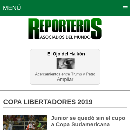
MENÚ
Portada
Política
Opinión
Bogotá
Internacionales
Planeta Tierra
Deportes
Económicas
Regiones
Judiciales
Tecnología
Salud
Turismo
Educación
Neira
Acercamientos entre Trump y Petro
Ampliar
COPA LIBERTADORES 2019
Junior se quedó sin el cupo
a Copa Sudamericana