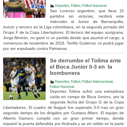
Deportes
,
Fútbol
,
Fútbol Nacional
San Lorenzo argentino, que lleva 15
partidos sin victorias, recibirá este
miércoles al Junior de Barranquilla,
invicto y tercero en la Liga colombiana, en la segunda jornada del
Grupo F de la Copa Libertadores. El técnico del equipo azulgrana,
Jorge Almirón, no ganó ni un partido desde que asumió el cargo, a
comienzos de noviembre de 2018. Teófilo Gutiérrez no podrá jugar
por ser expulsado contra Palmeiras.
Se derrumbo el Tolima ante
el Boca Junior 0-3 en la
bombonera
Deportes
,
Fútbol
,
Fútbol Internacional
,
Fútbol Nacional
Deportes Tolima sufrió una estrepitosa
caída en campo de Boca Juniors, por la
segunda fecha del Grupo G de la Copa
Libertadores. El cuadro de Ibagué fue superado 3-0 tras un gran
segundo tiempo de los dirigidos por Gustavo Alfaro. El equipo de
Alberto Gamero cumplió con un gran primer tiempo, donde
inquietó la puerta defendida por Andrada y se vio sólido en la parte