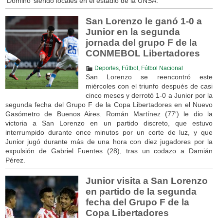
‘Dominó’ siendo locales en el estadio de la UNSA.
San Lorenzo le ganó 1-0 a
Junior en la segunda
jornada del grupo F de la
CONMEBOL Libertadores
Deportes
,
Fútbol
,
Fútbol Nacional
San Lorenzo se reencontró este
miércoles con el triunfo después de casi
cinco meses y derrotó 1-0 a Junior por la
segunda fecha del Grupo F de la Copa Libertadores en el Nuevo
Gasómetro de Buenos Aires. Román Martínez (77′) le dio la
victoria a San Lorenzo en un partido discreto, que estuvo
interrumpido durante once minutos por un corte de luz, y que
Junior jugó durante más de una hora con diez jugadores por la
expulsión de Gabriel Fuentes (28), tras un codazo a Damián
Pérez.
Junior visita a San Lorenzo
en partido de la segunda
fecha del Grupo F de la
Copa Libertadores