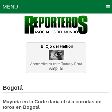
MENÚ
Portada
Política
Opinión
Bogotá
Internacionales
Planeta Tierra
Deportes
Económicas
Regiones
Judiciales
Tecnología
Salud
Turismo
Educación
Neira
Acercamientos entre Trump y Petro
Ampliar
Bogotá
Mayoría en la Corte daría el sí a corridas de
toros en Bogotá