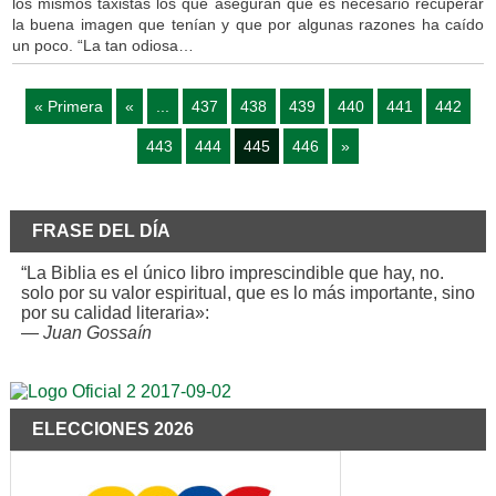
los mismos taxistas los que aseguran que es necesario recuperar
la buena imagen que tenían y que por algunas razones ha caído
un poco. “La tan odiosa…
« Primera
«
...
437
438
439
440
441
442
443
444
445
446
»
FRASE DEL DÍA
“La Biblia es el único libro imprescindible que hay, no.
solo por su valor espiritual, que es lo más importante, sino
por su calidad literaria»:
—
Juan Gossaín
ELECCIONES 2026